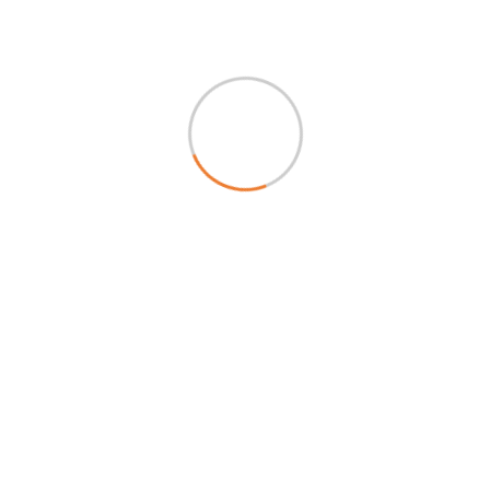
Preparazione di diete speciali, pasti tritati, pasti
omogenizzati, pasti per disfagici e pasti a
consistenza modificata.
SCOPRI DI PIÙ
Ristorazione in Cantiere
Pasti caldi direttamente sul posto di lavoro
Servizio completo per imprese edili: mensa
artigianale, allestimento dedicato e distribuzione
in loco.