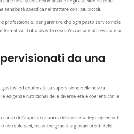
zione nella scuola dell’infanzia e negli asili nido richiede
sensibilità specifica nel trattare con i più piccoli.
e professionale, per garantire che ogni pasto servito nelle
 formativa. Il cibo diventa così un’occasione di crescita e di
upervisionati da una
, gustosi ed equilibrati. La supervisione della nostra
lle esigenze nutrizionali delle diverse età e coerenti con le
onto dell’apporto calorico, della varietà degli ingredienti
ano non solo sani, ma anche graditi ai giovani utenti delle