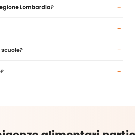
 Regione Lombardia?
e scuole?
e?